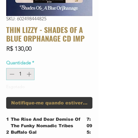
SKU: 602498444825
THIN LIZZY - SHADES OF A
BLUE ORPHANAGE CD IMP
Preço
R$ 130,00
Quantidade
*
Esgotado
Notifique-me quando estiver disponível
1
The Rise And Dear Demise Of
7:
The Funky Nomadic Tribes
09
2
Buffalo Gal
5: