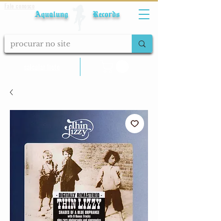
Fale conosco
Aqualung Records
calcular frete