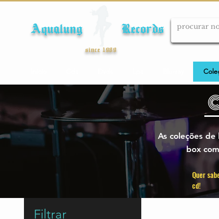
Aqualung Records
since 1989
Início
Cds
Dvds
Lps
Blu-ray
Cole
As coleções de
box com
Quer sabe
cd!
Filtrar