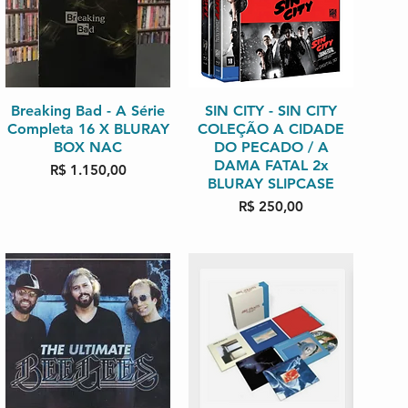
Breaking Bad - A Série
Visualização rápida
SIN CITY - SIN CITY
Visualização rápida
Completa 16 X BLURAY
COLEÇÃO A CIDADE
BOX NAC
DO PECADO / A
DAMA FATAL 2x
Preço
R$ 1.150,00
BLURAY SLIPCASE
Preço
R$ 250,00