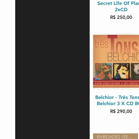
Secret Life Of Pla
2xCD
Preço
R$ 250,00
Belchior - Três Ton
Visualização rápi
Belchior 3 X CD 
Preço
R$ 290,00
RARIDADES /SEMI-NOVO COMPLETO