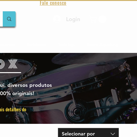
Fale conosco
Login
amentos
Raridades
Toda loja
Sobre Aqualung
ox
ui. diversos produtos
00% originais!
ais detalhes do
Selecionar por