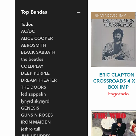
Top Bandas
SEMINOVO IMPORTADO
Todos
AC/DC
ALICE COOPER
AEROSMITH
BLACK SABBATH
the beatles
COLDPLAY
DEEP PURPLE
Visualização rápi
ERIC CLAPTON 
DREAM THEATER
CROSSROADS 4 X
BOX IMP
THE DOORS
Esgotado
led zeppelin
lynyrd skynyrd
GENESIS
GUNS N ROSES
IRON MAIDEN
jethro tull