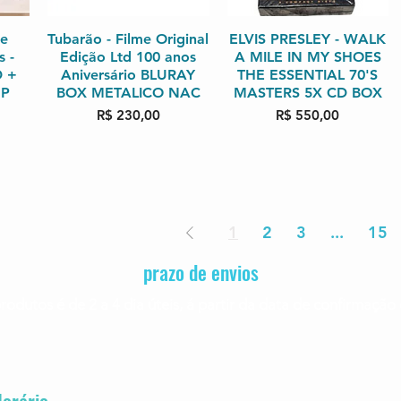
he
da
Tubarão - Filme Original
Visualização rápida
ELVIS PRESLEY - WALK
Visualização rápida
s -
Edição Ltd 100 anos
A MILE IN MY SHOES
D +
Aniversário BLURAY
THE ESSENTIAL 70'S
MP
BOX METALICO NAC
MASTERS 5X CD BOX
Preço
Preço
R$ 230,00
R$ 550,00
1
2
3
...
15
prazo de envios
rodutos é de 2 a 4
dia úteis, á partir da data de confirmaç
orário