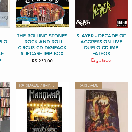
da
Y
THE ROLLING STONES
Visualização rápida
SLAYER - DECADE OF
Visualização rápida
PLO
- ROCK AND ROLL
AGGRESSION LIVE
CIRCUS CD DIGIPACK
DUPLO CD IMP
XE
SLIPCASE IMP BOX
FATBOX
S
Esgotado
Preço
R$ 230,00
RARIDADE / IMPORTADO EUROPA
RARIDADE