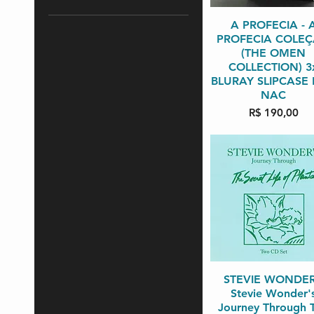
Visualização rápi
A PROFECIA - 
R$ 45
R$ 2.980
PROFECIA COLE
(THE OMEN
COLLECTION) 3
BLURAY SLIPCASE
NAC
Preço
R$ 190,00
STEVIE WONDER
Visualização rápi
Stevie Wonder'
Journey Through 