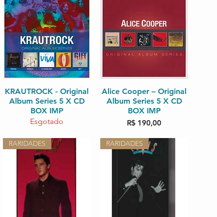
KRAUTROCK - Original
Visualização rápida
Alice Cooper – Original
Visualização rápida
Album Series 5 X CD
Album Series 5 X CD
BOX IMP
BOX IMP
Esgotado
Preço
R$ 190,00
RARIDADES
RARIDADES