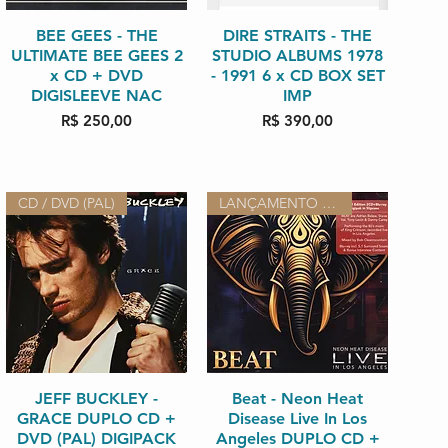
Visualização rápida
BEE GEES - THE
DIRE STRAITS - THE
Visualização rápida
ULTIMATE BEE GEES 2
STUDIO ALBUMS 1978
x CD + DVD
- 1991 6 x CD BOX SET
DIGISLEEVE NAC
IMP
Preço
Preço
R$ 250,00
R$ 390,00
CD / DVD (PAL)
LANÇAMENTO 2026 IMPORTADO
Visualização rápida
JEFF BUCKLEY -
Beat - Neon Heat
Visualização rápida
GRACE DUPLO CD +
Disease Live In Los
DVD (PAL) DIGIPACK
Angeles DUPLO CD +