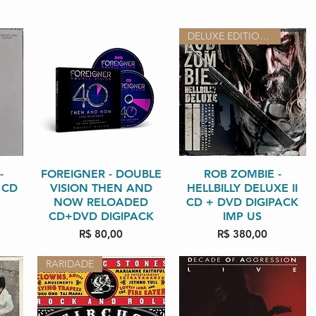
DELUXE EDITION CD +DVD
da
-
FOREIGNER - DOUBLE
Visualização rápida
Visualização rápida
ROB ZOMBIE -
 CD
VISION THEN AND
HELLBILLY DELUXE II
NOW RELOADED
CD + DVD DIGIPACK
CD+DVD DIGIPACK
IMP US
Preço
Preço
R$ 80,00
R$ 380,00
RARIDADE