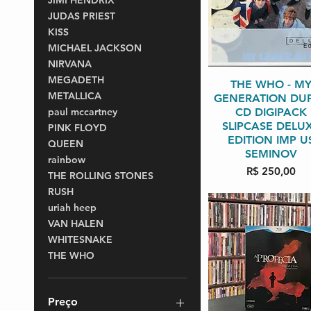
JIMI HENDRIX
JUDAS PRIEST
KISS
MICHAEL JACKSON
NIRVANA
MEGADETH
Visualização rápi
THE WHO - M
METALLICA
GENERATION DU
CD DIGIPACK
paul mccartney
SLIPCASE DELU
PINK FLOYD
EDITION IMP U
QUEEN
SEMINOV
rainbow
Preço
R$ 250,00
THE ROLLING STONES
RUSH
uriah heep
VAN HALEN
WHITESNAKE
THE WHO
Preço