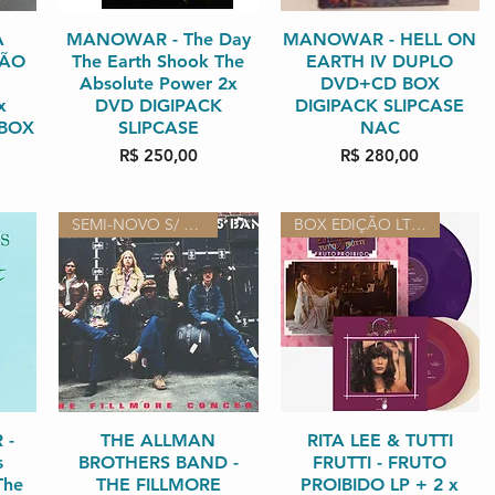
da
A
MANOWAR - The Day
Visualização rápida
MANOWAR - HELL ON
Visualização rápida
ÇÃO
The Earth Shook The
EARTH IV DUPLO
Absolute Power 2x
DVD+CD BOX
x
DVD DIGIPACK
DIGIPACK SLIPCASE
 BOX
SLIPCASE
NAC
Preço
Preço
R$ 250,00
R$ 280,00
SEMI-NOVO S/ ENCARTE
BOX EDIÇÃO LTDA 50 ANIVERSÁRIO
 -
da
Visualização rápida
THE ALLMAN
RITA LEE & TUTTI
Visualização rápida
s
BROTHERS BAND -
FRUTTI - FRUTO
The
THE FILLMORE
PROIBIDO LP + 2 x