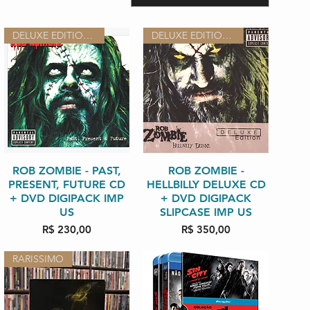
DELUXE EDITION CD +DVD
DELUXE EDITION CD +DVD
ROB ZOMBIE - PAST,
Visualização rápida
Visualização rápida
ROB ZOMBIE -
PRESENT, FUTURE CD
HELLBILLY DELUXE CD
+ DVD DIGIPACK IMP
+ DVD DIGIPACK
US
SLIPCASE IMP US
Preço
Preço
R$ 230,00
R$ 350,00
RARISSIMO