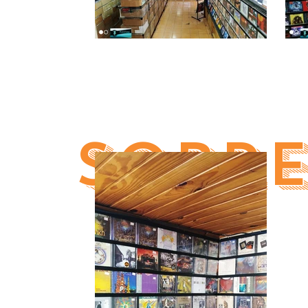
sobre
Fundada em 1990, por Joh
paixão pela música. Enquan
uma estratégia cada vez 
ótimo lembrete de que lo