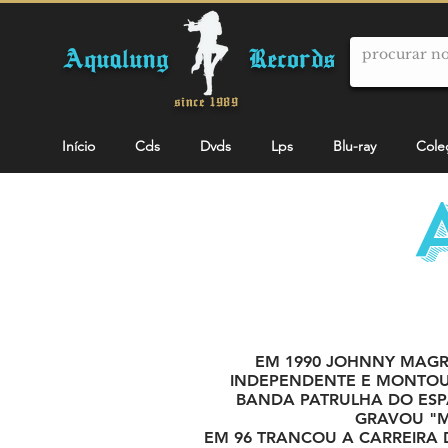
Aqualung Records
since 1989
Início
Cds
Dvds
Lps
Blu-ray
Cole
EM 1990 JOHNNY MAG
INDEPENDENTE E MONTOU 
BANDA PATRULHA DO ESP
GRAVOU "M
EM 96 TRANCOU A CARREIRA D