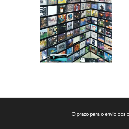
socializar, onde pessoas
discos. Trabalhamos muito
vender música de qualida
disco você busca, nós fare
contato a
email:
aqualung.record
Av. São João, 439 - República - São Pau
O prazo para o envio dos p