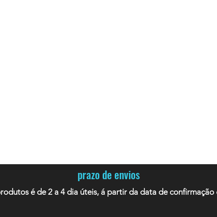
 se encontram, passam tempo e compram
 para estabelecer nossos princípios, e
de a um preço justo. Não importa qual
mos o possível para conseguir. Entre em
inda hoje e saiba mais.
s@gmail.com
tel: (11) 3222-0284
lo - SP. galeria do rock - 3* andar
prazo de envios
rodutos é de 2 a 4
dia úteis, á partir da data de confirmaç