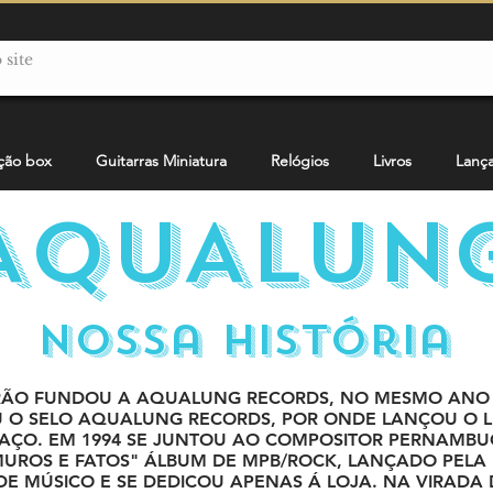
ção box
Guitarras Miniatura
Relógios
Livros
Lanç
AQUALUN
Nossa História
RÃO FUNDOU A AQUALUNG RECORDS, NO MESMO ANO 
O SELO AQUALUNG RECORDS, POR ONDE LANÇOU O LP 
AÇO. EM 1994 SE JUNTOU AO COMPOSITOR PERNAMB
UROS E FATOS" ÁLBUM DE MPB/ROCK, LANÇADO PELA
E MÚSICO E SE DEDICOU APENAS Á LOJA. NA VIRADA DA