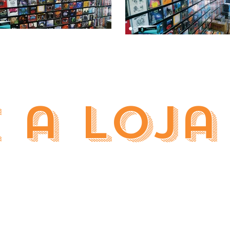
 a loj
nny Magrão graças ao seu amor e à sua
to a indústria da música adota o MP3 e
mais digital, a Aqualung Records é um
jas de música podem ser um local para