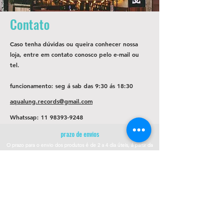
Contato
Caso tenha dúvidas ou queira conhecer nossa
loja, entre em contato conosco pelo e-mail ou
tel.
funcionamento: seg á sab das 9:30 ás 18:30
aqualung.records@gmail.com
Whatssap:
11 98393-9248
prazo de envios
O prazo para o envio dos produtos é de 2 a 4
dia úteis, á partir da
data de confirmação de pagamento do produto.
Loja
Endereço
Av. São João, 439 - República
São Paulo SP
01035-000 Galeria do Rock 2* andar