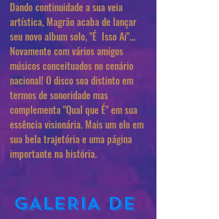
Dando continuidade a sua veia
artística, Magrão acaba de lançar
seu novo album solo, "É Isso Ai"...
Novamente com vários amigos
músicos conceituados no cenário
nacional! O disco soa distinto em
termos de sonoridade mas
complementa "Qual que É" em sua
essência visionária. Mais um elo em
sua bela trajetória e uma página
importante na história.
GALERIA DE