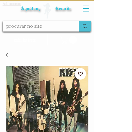
Fale conosco
Aqualung Records
calcular frete