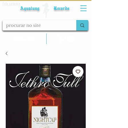
Fale conosco
Aqualung Records
calcular frete