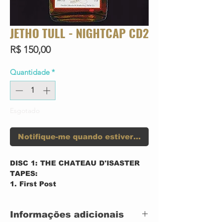
JETHO TULL - NIGHTCAP CD2
Preço
R$ 150,00
Quantidade
*
Esgotado
Notifique-me quando estiver disponível
DISC 1: THE CHATEAU D'ISASTER
TAPES:
1. First Post
2. Animelee
3. Tiger Toon
Informações adicionais
4. Look at the Animals