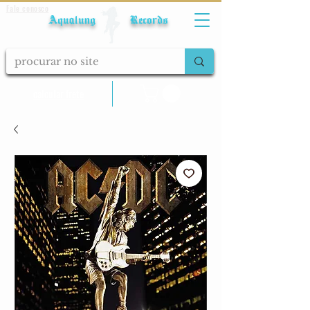
Fale conosco
Aqualung Records
calcular frete