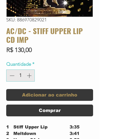
SKU: 886970829021
AC/DC - STIFF UPPER LIP
CD IMP
Preço
R$ 130,00
Quantidade
*
Adicionar ao carrinho
Comprar
1
Stiff Upper Lip
3:35
2
Meltdown
3:41