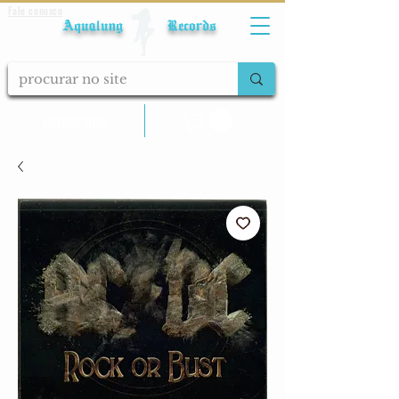
Fale conosco
Aqualung Records
calcular frete