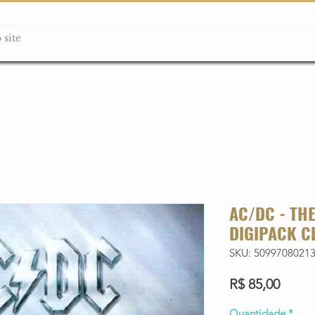
ção box
Guitarras Miniatura
Relógios
Livros
Lanç
AC/DC - TH
DIGIPACK C
SKU: 5099708021
Preço
R$ 85,00
Quantidade
*