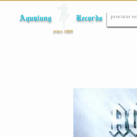
Aqualung Records
since 1989
Início
Cds
Dvds
Lps
Blu-ray
Cole