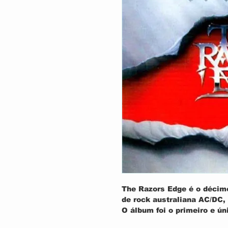
The Razors Edge é o décim
de rock australiana AC/DC,
O álbum foi o primeiro e ún
baterista Chris Slade, e p