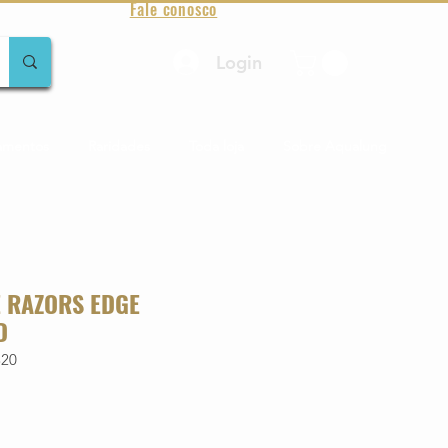
Fale conosco
Login
amentos
Raridades
Toda loja
Sobre Aqualung
E RAZORS EDGE
D
320