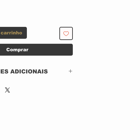
 carrinho
Comprar
ES ADICIONAIS
Epic – 2 080213, Sony
Music – 2 080213,
Albert Productions –
2 080213
CD, ACRILICO
DIGIPACK
Remastered