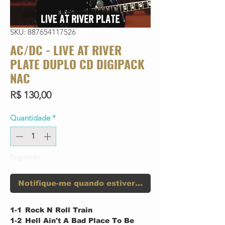
SKU: 887654117526
AC/DC - LIVE AT RIVER
PLATE DUPLO CD DIGIPACK
NAC
Preço
R$ 130,00
Quantidade
*
Esgotado
Notifique-me quando estiver disponível
1-1
Rock N Roll Train
1-2
Hell Ain't A Bad Place To Be