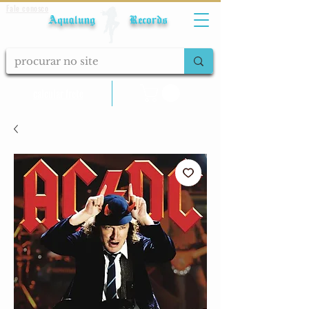
Fale conosco
Aqualung Records
calcular frete