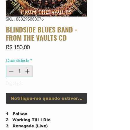
SKU: 888295803076
BLINDSIDE BLUES BAND -
FROM THE VAULTS CD
Preço
R$ 150,00
Quantidade
*
Esgotado
Notifique-me quando estiver disponível
1
Poison
2
Working Till I Die
3
Renegade (Live)