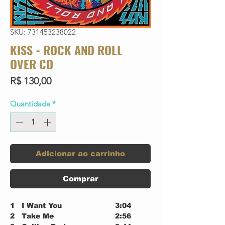
SKU: 731453238022
KISS - ROCK AND ROLL
OVER CD
Preço
R$ 130,00
Quantidade
*
Adicionar ao carrinho
Comprar
1
I Want You
3:04
2
Take Me
2:56