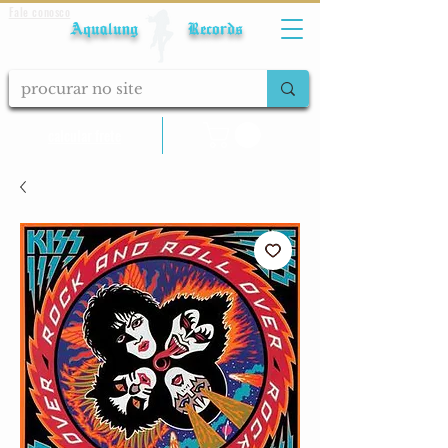
Fale conosco
Aqualung Records
calcular frete