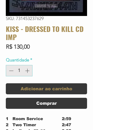
SKU: 731453237629
KISS - DRESSED TO KILL CD
IMP
Preço
R$ 130,00
Quantidade
*
Adicionar ao carrinho
Comprar
1
Room Service
2:59
2
Two Timer
2:47