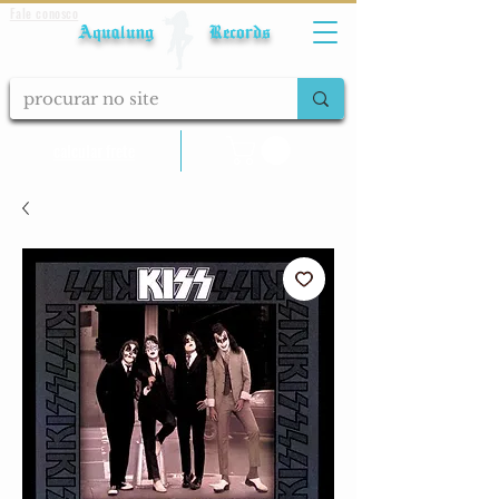
Fale conosco
Aqualung Records
calcular frete