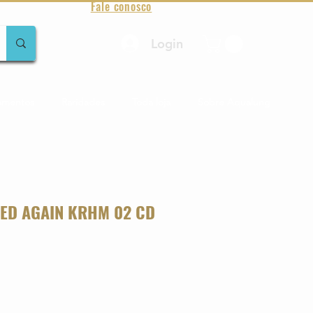
Fale conosco
Login
amentos
Raridades
Toda loja
Sobre Aqualung
KED AGAIN KRHM 02 CD