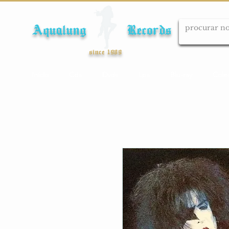
Aqualung Records
since 1989
Início
Cds
Dvds
Lps
Blu-ray
Cole