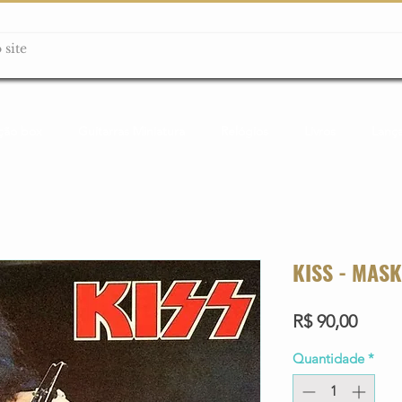
ção box
Guitarras Miniatura
Relógios
Livros
Lanç
KISS - MAS
Preço
R$ 90,00
Quantidade
*