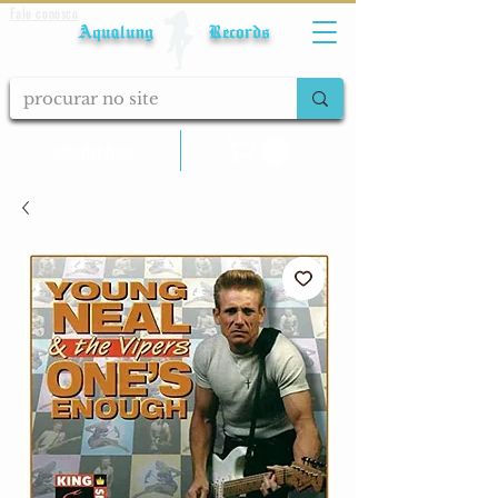
Fale conosco
Aqualung Records
calcular frete