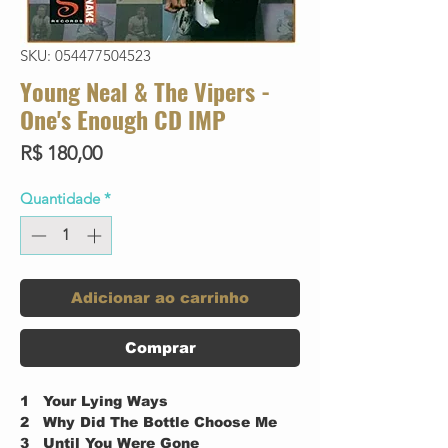
SKU: 054477504523
Young Neal & The Vipers -
One's Enough CD IMP
Preço
R$ 180,00
Quantidade
*
Adicionar ao carrinho
Comprar
1
Your Lying Ways
2
Why Did The Bottle Choose Me
3
Until You Were Gone