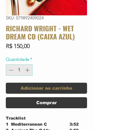
SKU: 079892409024
RICHARD WRIGHT - WET
DREAM CD (CAIXA AZUL)
Preço
R$ 150,00
Quantidade
*
Adicionar ao carrinho
Comprar
Tracklist
1
Mediterranean C
3:52