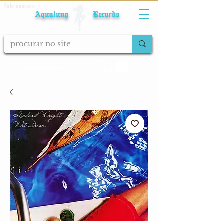
Fale conosco
Aqualung Records
calcular frete