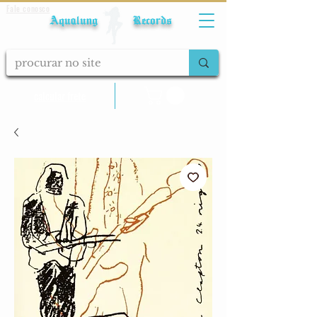
Fale conosco
Aqualung Records
calcular frete