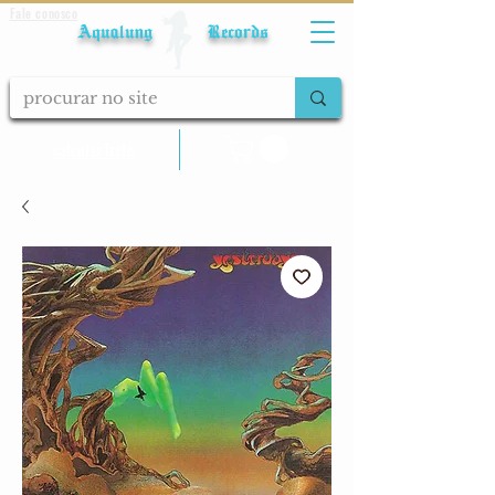
Fale conosco
Aqualung Records
calcular frete