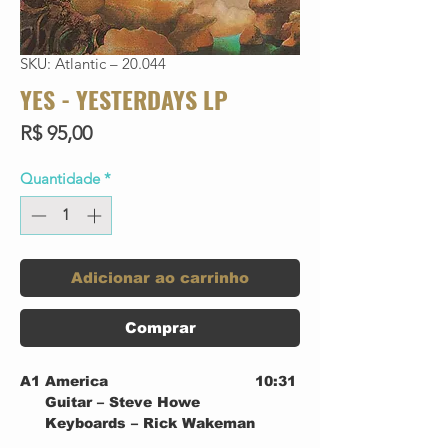
SKU: Atlantic – 20.044
YES - YESTERDAYS LP
Preço
R$ 95,00
Quantidade
*
Adicionar ao carrinho
Comprar
A1
America
10:31
Guitar – Steve Howe
Keyboards – Rick Wakeman
Producer – Eddie Offord*