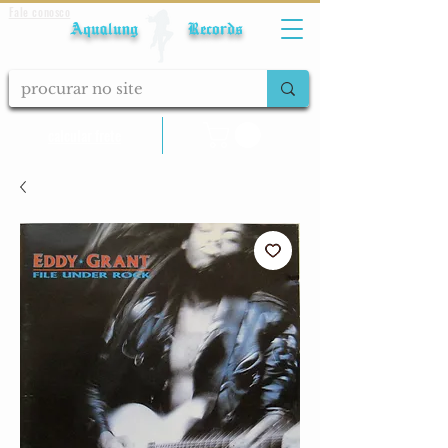
Fale conosco
Aqualung Records
calcular frete