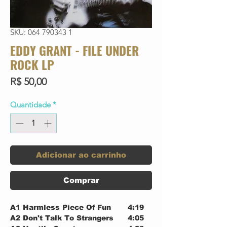
SKU: 064 790343 1
EDDY GRANT - FILE UNDER
ROCK LP
Preço
R$ 50,00
Quantidade
*
Adicionar ao carrinho
Comprar
A1
Harmless Piece Of Fun
4:19
A2
Don't Talk To Strangers
4:05