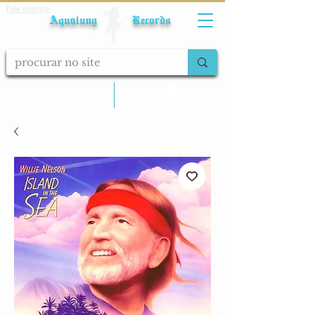
Fale conosco
Aqualung Records
calcular frete