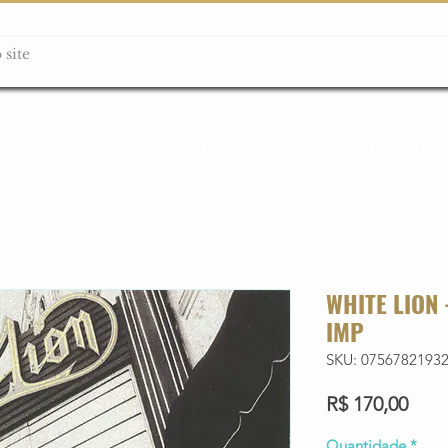
ção box
Guitarras Miniatura
Relógios
Livros
Lanç
WHITE LION 
IMP
SKU: 0756782193
Preç
R$ 170,00
Quantidade
*