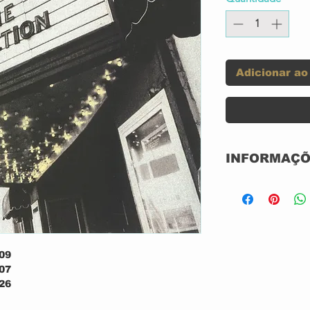
Adicionar ao
INFORMAÇÕ
Label:
Format:
09
Country:
07
26
Released:
10