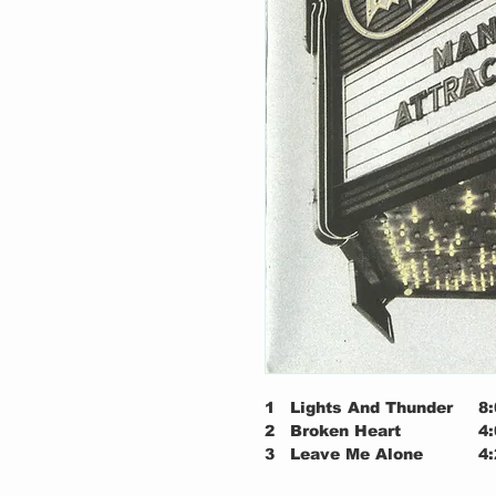
1
Lights And Thunder
8:
2
Broken Heart
4:
3
Leave Me Alone
4:
4
Love Don't Come Easy
4: