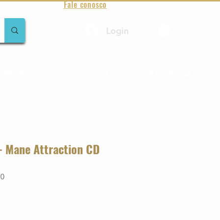
Fale conosco
Login
amentos
Raridades
Toda loja
Sobre Aqualung
- Mane Attraction CD
20
o