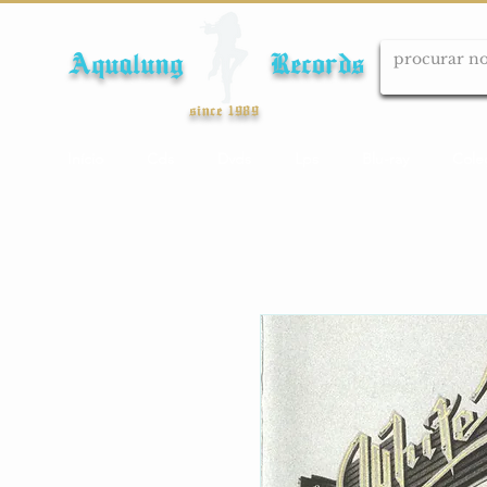
Aqualung Records
since 1989
Início
Cds
Dvds
Lps
Blu-ray
Cole