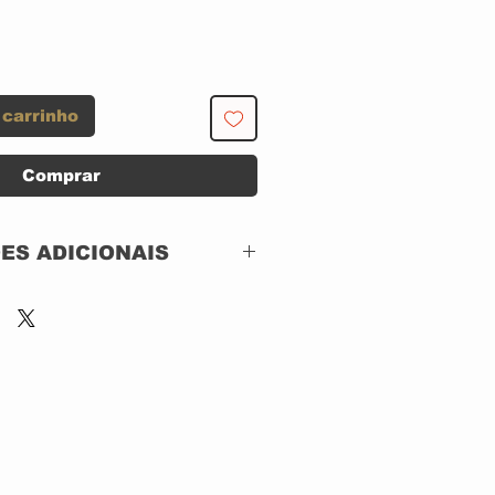
 carrinho
Comprar
ES ADICIONAIS
Atlantic – 7 82193-2,
Atlantic – 82193-2
CD, ACRILICO
US
1991