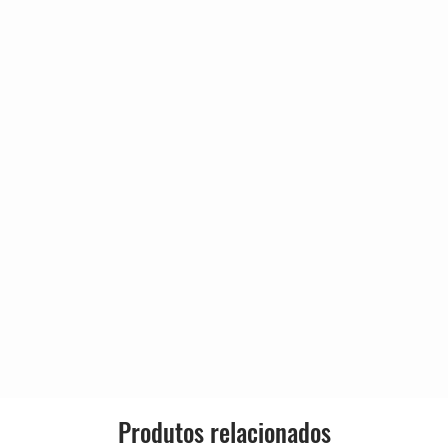
25
Genre:
17
56
Style:
53
30
33
20
24
Produtos relacionados