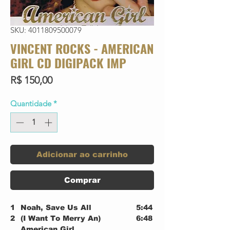
SKU: 4011809500079
VINCENT ROCKS - AMERICAN
GIRL CD DIGIPACK IMP
Preço
R$ 150,00
Quantidade
*
Adicionar ao carrinho
Comprar
1
Noah, Save Us All
5:44
2
(I Want To Merry An)
6:48
American Girl