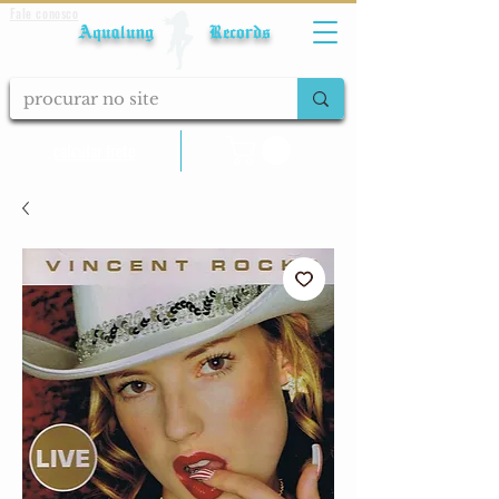
Fale conosco
Aqualung Records
calcular frete