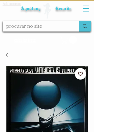
Fale conosco
Aqualung Records
calcular frete