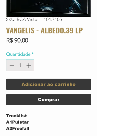
SKU: RCA Victor – 104.7105
VANGELIS - ALBEDO.39 LP
Preço
R$ 90,00
Quantidade
*
Adicionar ao carrinho
Comprar
Tracklist
A1
Pulstar
A2
Freefall
A3
Mare Tranquillitatis