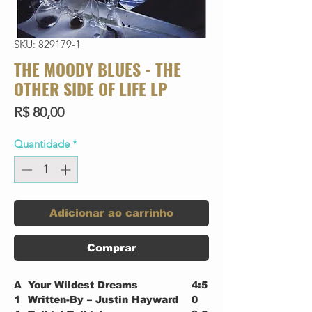
SKU: 829179-1
THE MOODY BLUES - THE
OTHER SIDE OF LIFE LP
Preço
R$ 80,00
Quantidade
*
Adicionar ao carrinho
Comprar
A
Your Wildest Dreams
4:5
1
Written-By – Justin Hayward
0