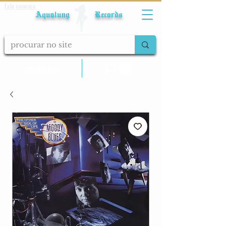
Fale conosco
Aqualung Records
calcular frete