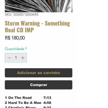
SKU: 5060073260645
Storm Warning - Something
Real CD IMP
Preço
R$ 180,00
Quantidade
*
Adicionar ao carrinho
Comprar
1
On The Road
7:13
2
Hard To Be A Man
4:58
3
Charlie's Blues
5:32