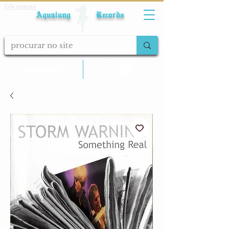
Fale conosco
Aqualung Records
calcular frete