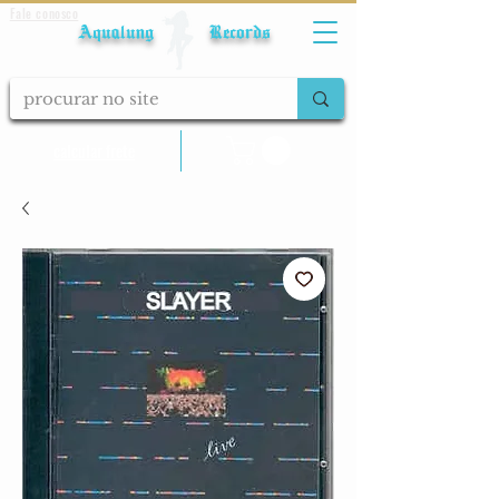
Fale conosco
Aqualung Records
calcular frete