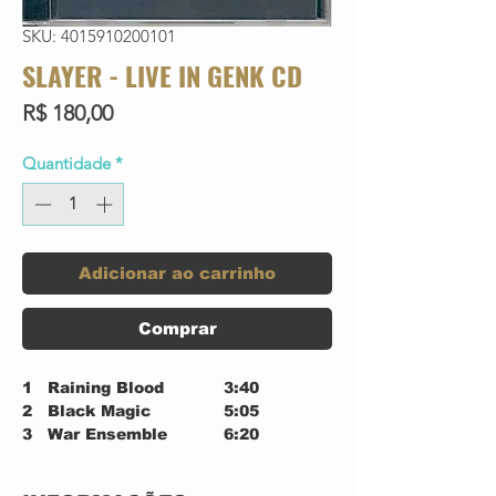
SKU: 4015910200101
SLAYER - LIVE IN GENK CD
Preço
R$ 180,00
Quantidade
*
Adicionar ao carrinho
Comprar
1
Raining Blood
3:40
2
Black Magic
5:05
3
War Ensemble
6:20
4
Bloodred
3:01
5
Postmortem
4:06