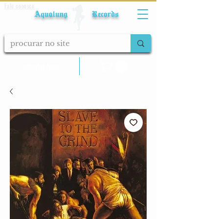
Fale conosco
Aqualung Records
calcular frete