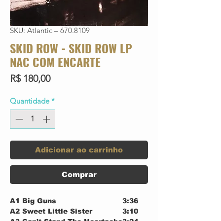
SKU: Atlantic – 670.8109
SKID ROW - SKID ROW LP
NAC COM ENCARTE
Preço
R$ 180,00
Quantidade
*
Adicionar ao carrinho
Comprar
A1
Big Guns
3:36
A2
Sweet Little Sister
3:10