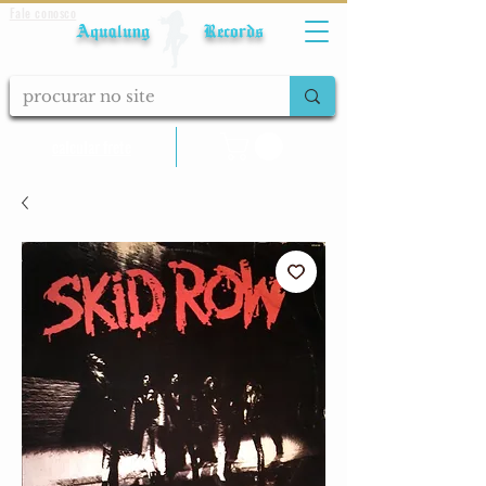
Fale conosco
Aqualung Records
calcular frete