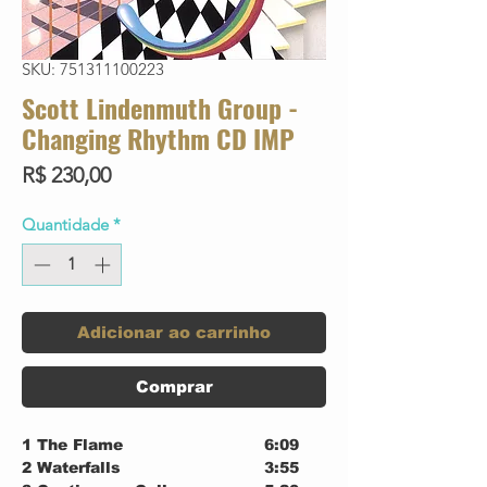
SKU: 751311100223
Scott Lindenmuth Group -
Changing Rhythm CD IMP
Preço
R$ 230,00
Quantidade
*
Adicionar ao carrinho
Comprar
1
The Flame
6:09
2
Waterfalls
3:55