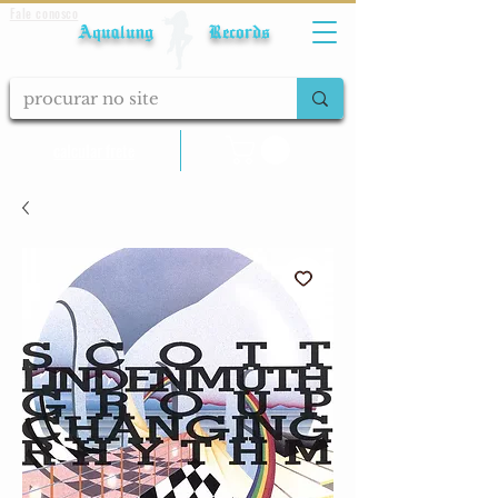
Fale conosco
Aqualung Records
calcular frete