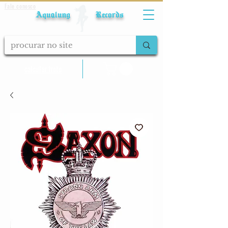
Fale conosco
Aqualung Records
calcular frete