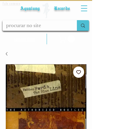
Fale conosco
Aqualung Records
calcular frete