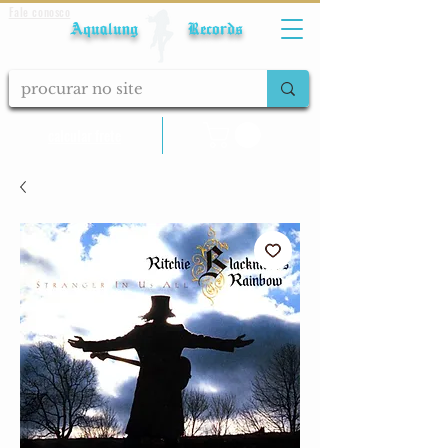
Fale conosco
Aqualung Records
calcular frete