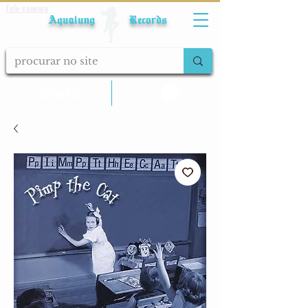
Fale conosco
Aqualung Records
calcular frete