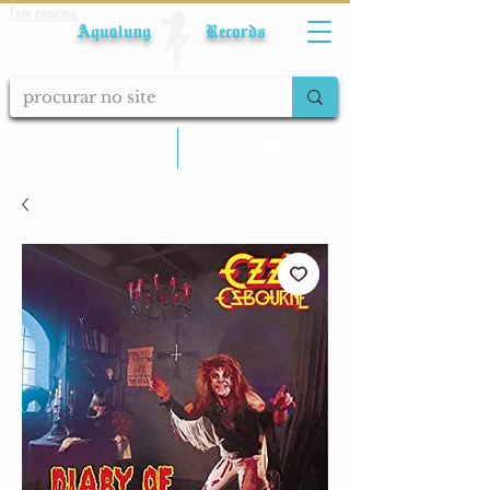
Fale conosco
Aqualung Records
calcular frete