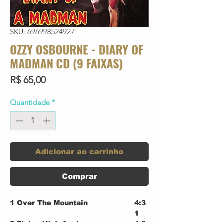
SKU: 696998524927
OZZY OSBOURNE - DIARY OF
MADMAN CD (9 FAIXAS)
Preço
R$ 65,00
Quantidade
*
Adicionar ao carrinho
Comprar
1
Over The Mountain
4:3
1