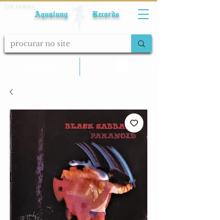
Fale conosco
Aqualung Records
calcular frete