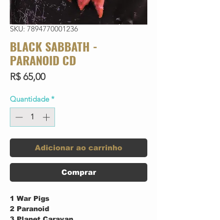
SKU: 7894770001236
BLACK SABBATH -
PARANOID CD
Preço
R$ 65,00
Quantidade
*
Adicionar ao carrinho
Comprar
1 War Pigs
2 Paranoid
3 Planet Caravan