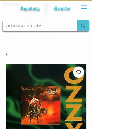
Fale conosco
Aqualung Records
calcular frete