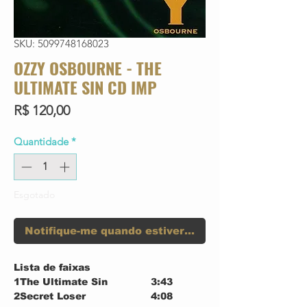
SKU: 5099748168023
OZZY OSBOURNE - THE
ULTIMATE SIN CD IMP
Preço
R$ 120,00
Quantidade
*
Esgotado
Notifique-me quando estiver disponível
Lista de faixas
1
The Ultimate Sin
3:43
2
Secret Loser
4:08