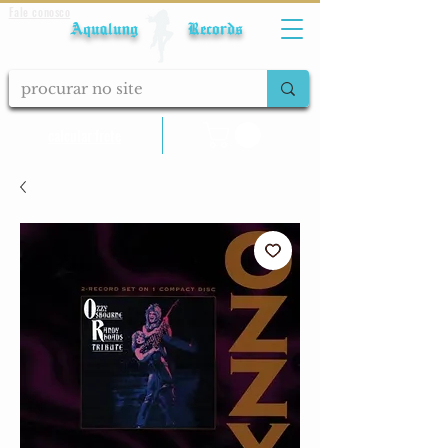
Fale conosco
Aqualung Records
calcular frete