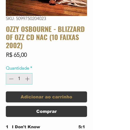
SKU: 5099750204023
OZZY OSBOURNE - BLIZZARD
OF OZZ CD NAC (10 FAIXAS
2002)
Preço
R$ 65,00
Quantidade
*
Adicionar ao carrinho
Comprar
1
I Don't Know
5:1