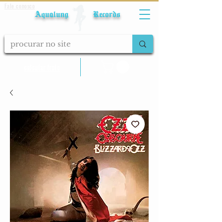
Fale conosco
Aqualung Records
calcular frete