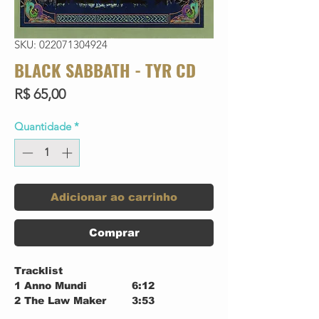
SKU: 022071304924
BLACK SABBATH - TYR CD
Preço
R$ 65,00
Quantidade
*
Adicionar ao carrinho
Comprar
Tracklist
1
Anno Mundi
6:12
2
The Law Maker
3:53
3
Jerusalem
3:59