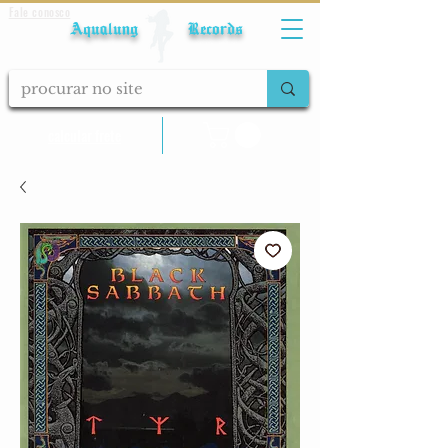
Fale conosco
Aqualung Records
calcular frete