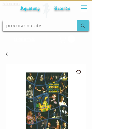
Fale conosco
Aqualung Records
calcular frete