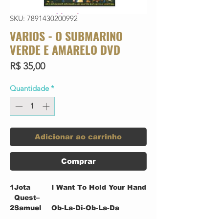
SKU: 7891430200992
VARIOS - O SUBMARINO
VERDE E AMARELO DVD
Preço
R$ 35,00
Quantidade
*
Adicionar ao carrinho
Comprar
1
Jota
I Want To Hold Your Hand
Quest–
2
Samuel
Ob-La-Di-Ob-La-Da
Rosa–