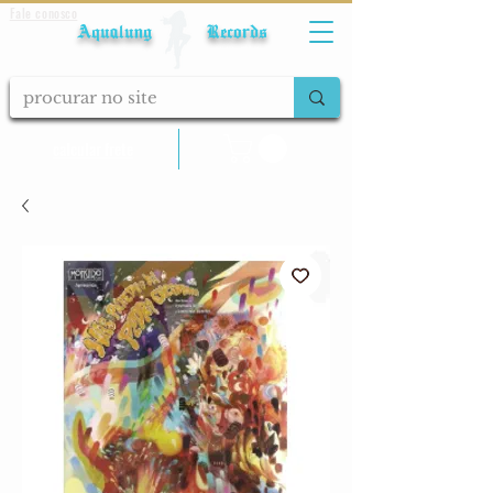
Fale conosco
Aqualung Records
calcular frete