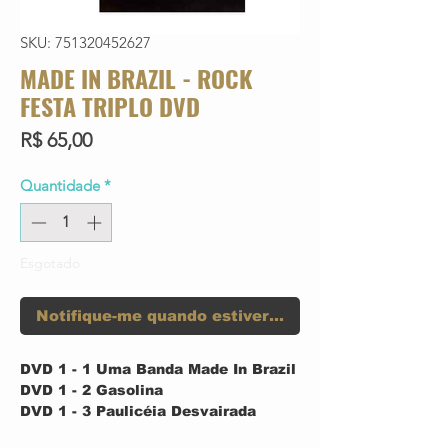
SKU: 751320452627
MADE IN BRAZIL - ROCK
FESTA TRIPLO DVD
Preço
R$ 65,00
Quantidade
*
Esgotado
Notifique-me quando estiver disponível
DVD 1 - 1
Uma Banda Made In Brazil
DVD 1 - 2
Gasolina
DVD 1 - 3
Paulicéia Desvairada
DVD 1 - 4
Vou Te Virar de Ponta