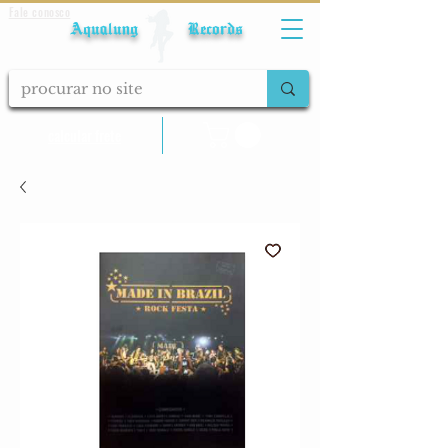
Fale conosco
Aqualung Records
calcular frete