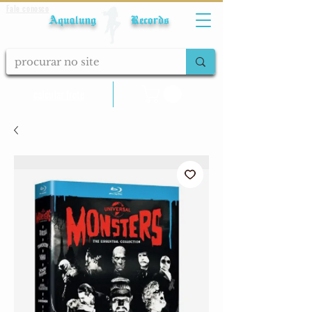
Fale conosco
Aqualung Records
calcular frete