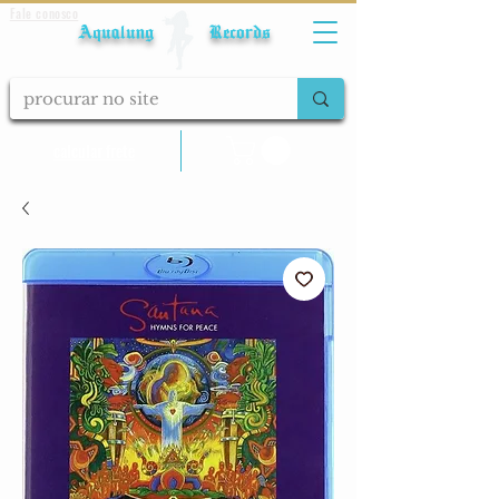
Fale conosco
Aqualung Records
calcular frete