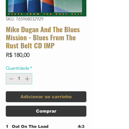
SKU: 765968032929
Mike Dugan And The Blues
Mission - Blues From The
Rust Belt CD IMP
Preço
R$ 180,00
Quantidade
*
Adicionar ao carrinho
Comprar
1
Out On The Load
4:3