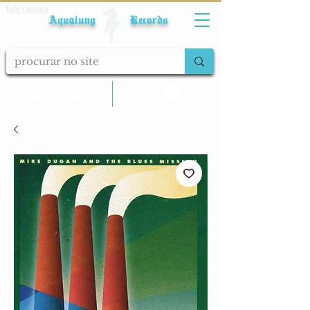
Fale conosco
Aqualung Records
calcular frete