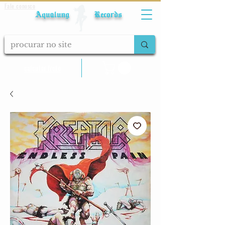
Fale conosco
Aqualung Records
calcular frete