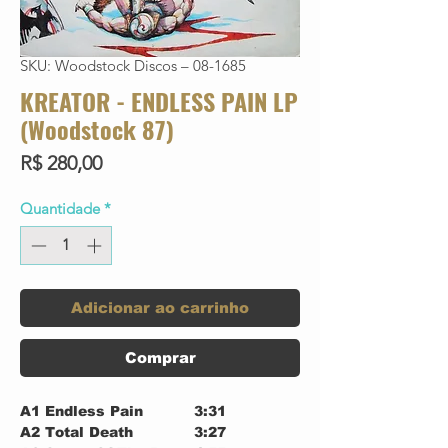
SKU: Woodstock Discos – 08-1685
KREATOR - ENDLESS PAIN LP
(Woodstock 87)
Preço
R$ 280,00
Quantidade
*
Adicionar ao carrinho
Comprar
A1
Endless Pain
3:31
A2
Total Death
3:27