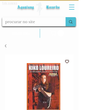
Fale conosco
Aqualung Records
calcular frete