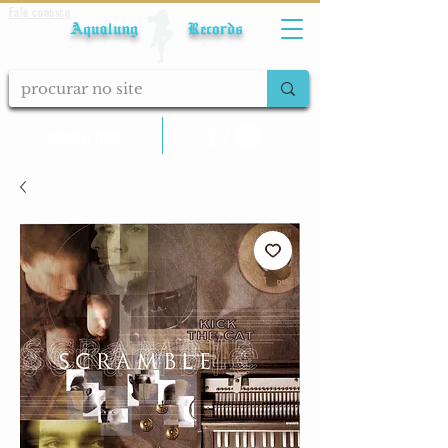
Fale conosco
Aqualung Records
calcular frete