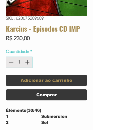
SKU: 620675209609
Karcius - Episodes CD IMP
Preço
R$ 230,00
Quantidade
*
Adicionar ao carrinho
Comprar
Éléments
(30:46)
1
Submersion
2
Sol
3
Combustion