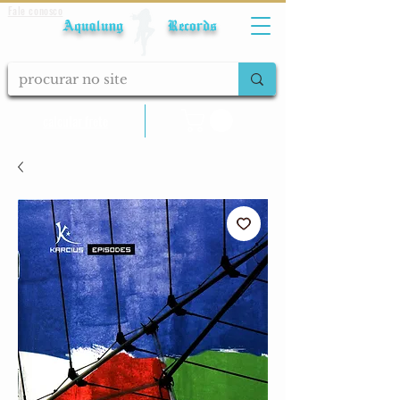
Fale conosco
Aqualung Records
calcular frete